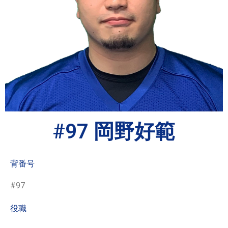
#97 岡野好範
背番号
#97
役職