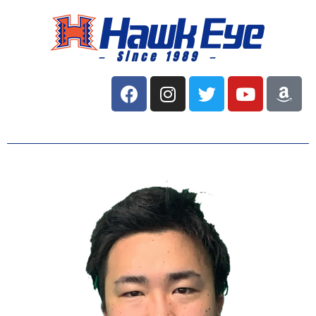
－ Since 1989 －