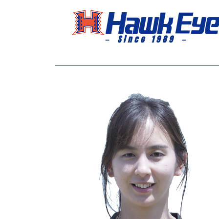
－ Since 1989 －