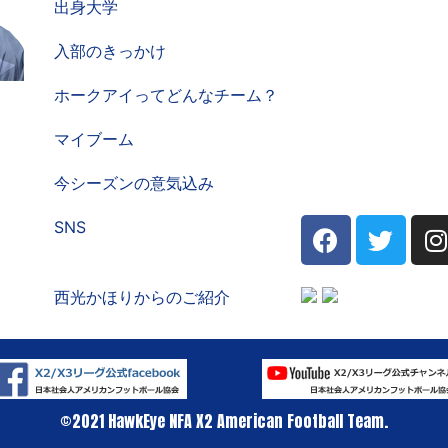
出身大学
入部のきっかけ
ホークアイってどんなチーム？
マイブーム
今シーズンの意気込み
SNS
西光かほりからのご紹介
©︎2021 HawkEye NFA X2 American Football Team.