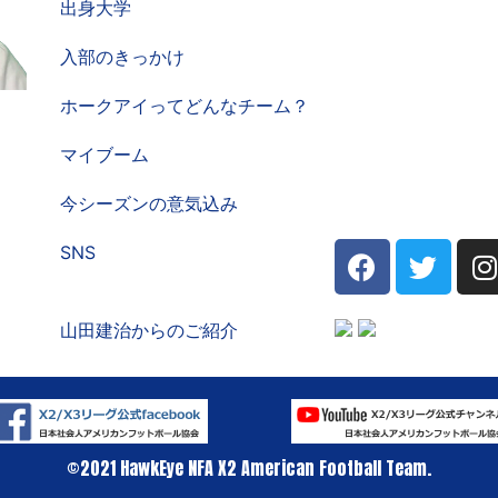
出身大学
入部のきっかけ
ホークアイってどんなチーム？
マイブーム
今シーズンの意気込み
SNS
山田建治からのご紹介
©︎2021 HawkEye NFA X2 American Football Team.