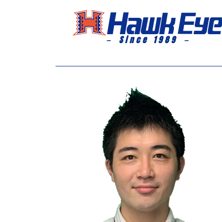
－ Since 1989 －