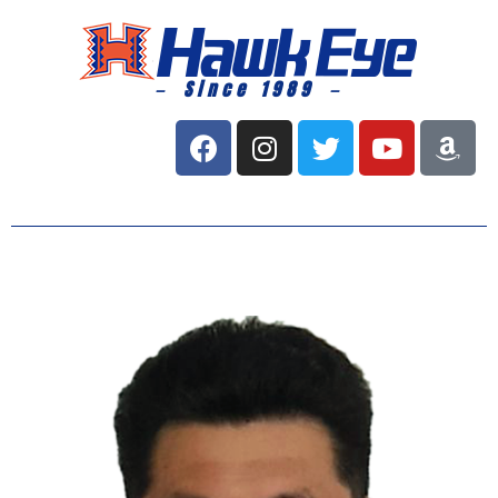
－ Since 1989 －